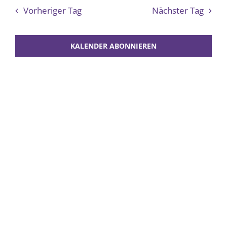
Such
Vorheriger Tag
Nächster Tag
2026
und
Ansich
KALENDER ABONNIEREN
Navig