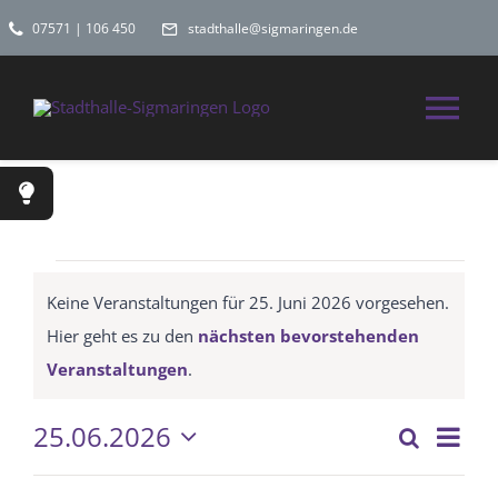
Zum
07571 | 106 450
stadthalle@sigmaringen.de
Inhalt
springen
Tog
Nav
Home
Spielplan
Veranstaltungen
Keine Veranstaltungen für 25. Juni 2026 vorgesehen.
für
Hier geht es zu den
nächsten bevorstehenden
Räume
Hinweis
Veranstaltungen
.
25.
Hochzeitslocati
25.06.2026
Vera
Suche
Veran
Tag
Ansi
Datum
Juni
wählen.
Navi
Kontakt