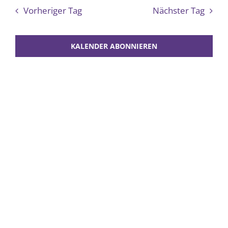
Such
Vorheriger Tag
Nächster Tag
2026
und
Ansich
KALENDER ABONNIEREN
Navig