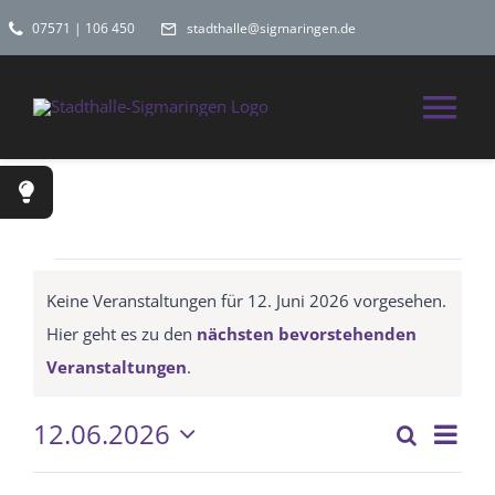
Zum
07571 | 106 450
stadthalle@sigmaringen.de
Inhalt
springen
Tog
Nav
Home
Spielplan
Veranstaltungen
Keine Veranstaltungen für 12. Juni 2026 vorgesehen.
für
Hier geht es zu den
nächsten bevorstehenden
Räume
Hinweis
Veranstaltungen
.
12.
Hochzeitslocati
12.06.2026
Vera
Suche
Veran
Tag
Ansi
Datum
Juni
wählen.
Navi
Kontakt