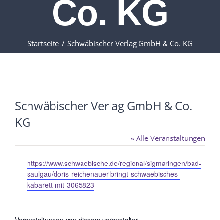
Co. KG
Startseite
Schwäbischer Verlag GmbH & Co. KG
Schwäbischer Verlag GmbH & Co.
KG
« Alle Veranstaltungen
Webseite
https://www.schwaebische.de/regional/sigmaringen/bad-
saulgau/doris-reichenauer-bringt-schwaebisches-
kabarett-mit-3065823
Veranstaltungen von diesem veranstalter