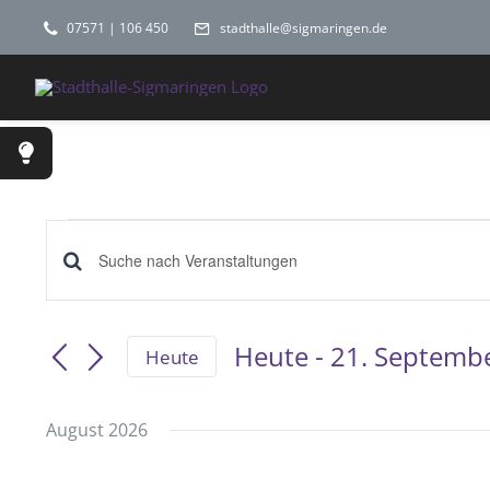
Zum
07571 | 106 450
stadthalle@sigmaringen.de
Inhalt
springen
Veranstaltungen
Veranstaltungen
Bitte
Schlüsselwort
Suche
eingeben.
Heute
 - 
21. Septemb
und
Heute
Suche
Datum
Ansichten,
wählen.
nach
August 2026
Veranstaltungen
Navigation
Schlüsselwort.