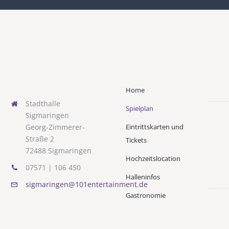
Home
Stadthalle
Spielplan
Sigmaringen
Eintrittskarten und
Georg-Zimmerer-
Straße 2
Tickets
72488 Sigmaringen
Hochzeitslocation
07571 | 106 450
Halleninfos
sigmaringen@101entertainment.de
Gastronomie