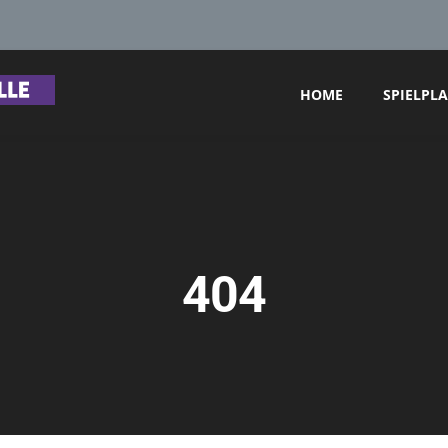
HOME
SPIELPL
404