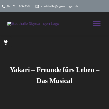
Zum
07571 | 106 450
stadthalle@sigmaringen.de
Inhalt
springen
Tog
Nav
Home
Spielplan
Yakari – Freunde fürs Leben –
Räume
Das Musical
Hochzeitslocati
Kontakt