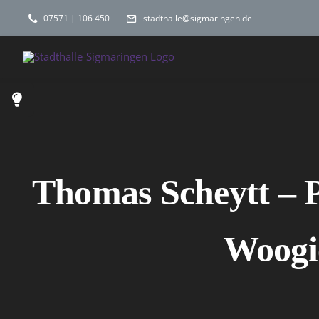
Zum
07571 | 106 450
stadthalle@sigmaringen.de
Inhalt
springen
Thomas Scheytt – P
Woogi