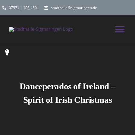
Zum
07571 | 106 450
stadthalle@sigmaringen.de
Inhalt
springen
Tog
Nav
Home
Spielplan
Danceperados of Ireland –
Räume
Spirit of Irish Christmas
Hochzeitslocati
Kontakt