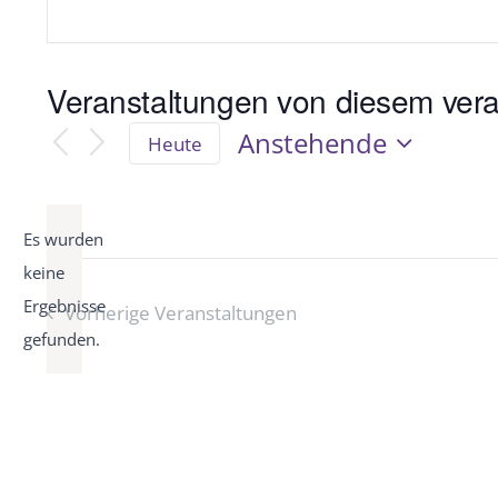
Veranstaltungen von diesem vera
Anstehende
Heute
Datum
wählen.
Es wurden
keine
Hinweis
Ergebnisse
Vorherige
Veranstaltungen
gefunden.