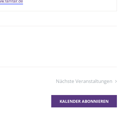
e
ww.famfair.de
Nächste
Veranstaltungen
KALENDER ABONNIEREN